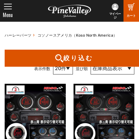
Menu
マイペー
カート
ジ
ハーレーパーツ
コソノースアメリカ（Koso North America）
1件～17件 （全17件） 1 / 1 ページ
絞り込む
表示件数
並び順