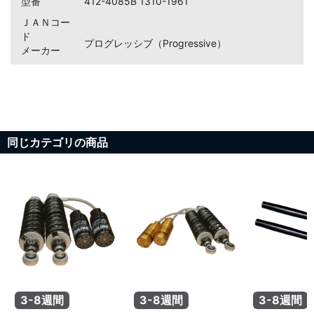
型番
412-4085B 1310-1961
ＪＡＮコー
ド
プログレッシブ（Progressive）
メーカー
同じカテゴリの商品
3-8週間
3-8週間
3-8週間