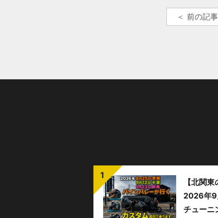
＜ 前の記
【北関東
2026
チューニ