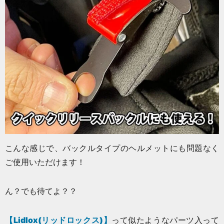
こんな感じで、バックルタイプのヘルメットにも問題なく
ご使用いただけます！
ん？でも待てよ？？
【Lidlox(リッドロックス)】
って似たようなパーツ入って