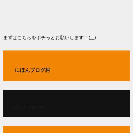
まずはこちらをポチっとお願いします！(__)
にほんブログ村
にほんブログ村