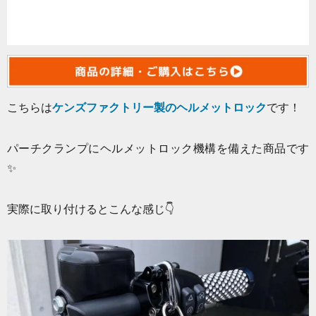
こちらは
ケンズファクトリー製のヘルメットロック
です！
パーチクランプにヘルメットロック機構を備えた商品です
✨
実際に取り付けるとこんな感じ👇