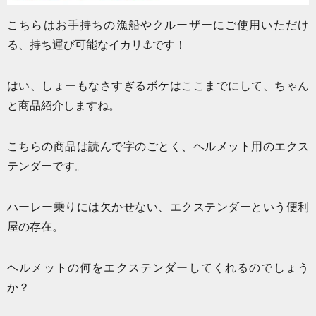
こちらはお手持ちの漁船やクルーザーにご使用いただけ
る、持ち運び可能なイカリ⚓です！
はい、しょーもなさすぎるボケはここまでにして、ちゃん
と商品紹介しますね。
こちらの商品は読んで字のごとく、ヘルメット用のエクス
テンダーです。
ハーレー乗りには欠かせない、エクステンダーという便利
屋の存在。
ヘルメットの何をエクステンダーしてくれるのでしょう
か？