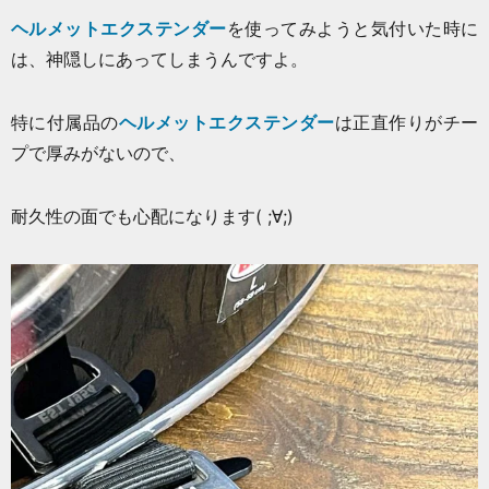
ヘルメットエクステンダー
を使ってみようと気付いた時に
は、神隠しにあってしまうんですよ。
特に付属品の
ヘルメットエクステンダー
は正直作りがチー
プで厚みがないので、
耐久性の面でも心配になります( ;∀;)