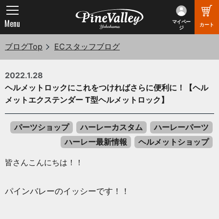
Menu
マイペー
カート
ジ
ブログTop
ECスタッフブログ
2022.1.28
ヘルメットロックにこれをつければさらに便利に！【ヘル
メットエクステンダー T型ヘルメットロック】
パーツショップ
ハーレーカスタム
ハーレーパーツ
ハーレー最新情報
ヘルメットショップ
皆さんこんにちは！！
パインバレーのイッシーです！！