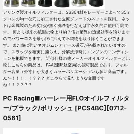
アリング製オイルフィルターは、SS304材をレーザーによって35ミ
クロンの均一な穴に加工された医療グレードのネットを採用。 ネッ
トは金属製のため劣化が無く洗浄を行なえば半永久的に使用可能で
す。 何より従来の紙製の物より約７倍と驚異の透過効率を誇ります
のでパワーロスを最小限に抑えて不純物を取り除くことができま
す。 また熱に強いネオジムレアアース磁石が搭載されていますの
で、スラッジを確実に捕らえ、分解洗浄時にエンジンのコンディシ
ョンを把握できます。 近似仕様の他メーカーオイルフィルターと比
較しこちらの商品は、 FAA(連邦航空局)の認可製品であり、フィル
ター容量（外寸）が大きくカラーバリエーションも多い商品です。
ん〜！！！！！？？？ どこやらで見たような文面です
ね！！？？？？
PC Racing■ハーレー用FLOオイルフィルタ
ー/ブラック/ポリッシュ [PCS4BC][0712-
0561]