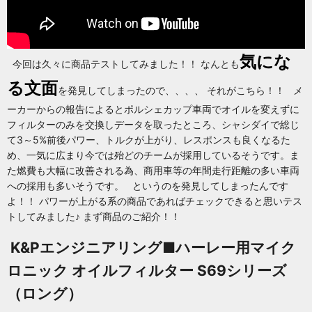
気にな
今回は久々に商品テストしてみました！！ なんとも
る文面
を発見してしまったので、、、、 それがこちら！！ メ
ーカーからの報告によるとポルシェカップ車両でオイルを変えずに
フィルターのみを交換しデータを取ったところ、シャシダイで総じ
て3～5%前後パワー、トルクが上がり、レスポンスも良くなるた
め、一気に広まり今では殆どのチームが採用しているそうです。ま
た燃費も大幅に改善される為、商用車等の年間走行距離の多い車両
への採用も多いそうです。 というのを発見してしまったんです
よ！！ パワーが上がる系の商品であればチェックできると思いテス
トしてみました♪ まず商品のご紹介！！
K&Pエンジニアリング■ハーレー用マイク
ロニック オイルフィルター S69シリーズ
（ロング）