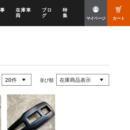
工事
在庫車
ブロ
特
両
グ
集
マイページ
カート
並び順