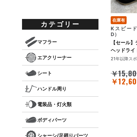
在庫有
カテゴリー
Kスピード（
D）
マフラー
【セール】
ヘッドライ
エアクリーナー
21年以降ス
￥15,8
シート
￥12,60
ハンドル周り
電装品・灯火類
ボディパーツ
シャーシ/足廻りパーツ