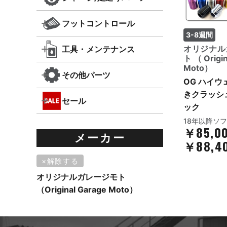
フットコントロール
3-8週間
オリジナル
工具・メンテナンス
ト（Origin
Moto）
その他パーツ
OG ハイウ
きクラッシ
セール
ック
18年以降ソ
￥85,0
メーカー
￥88,4
解除する
オリジナルガレージモト
（Original Garage Moto）