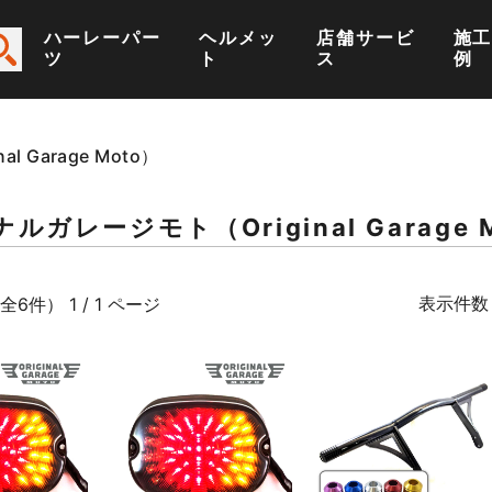
ハーレーパー
ヘルメッ
店舗サービ
施
ツ
ト
ス
例
 Garage Moto）
ルガレージモト（Original Garage 
表示件数
全6件） 1 / 1 ページ