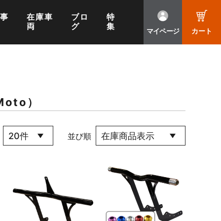
工事
在庫車
ブロ
特
両
グ
集
マイページ
カート
Moto）
並び順