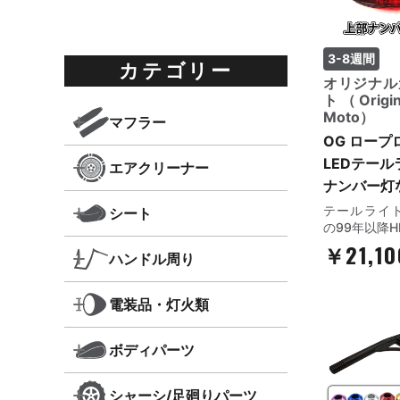
3-8週間
カテゴリー
オリジナル
ト（Origin
Moto）
マフラー
OG ロープ
LEDテール
エアクリーナー
ナンバー灯
テールライ
シート
の99年以降
￥21,1
ハンドル周り
電装品・灯火類
ボディパーツ
シャーシ/足廻りパーツ