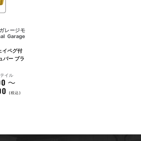
ガレージモ
al Garage
ェイペグ付
ュバー ブラ
フテイル
00
～
00
(税込)