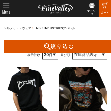
Menu
マイペー
カート
ジ
ヘルメット・ウェア
NINE INDUSTRIESアパレル
1件～11件 （全11件） 1 / 1 ページ
絞り込む
表示件数
並び順