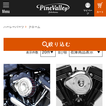
Menu
マイペー
カート
ジ
ハーレーパーツ
クローム
1件～3件 （全3件） 1 / 1 ページ
絞り込む
表示件数
並び順