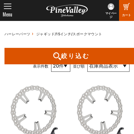
Menu
マイペー
カート
ジ
ハーレーパーツ
ジャギッド/15インチ/スポークマウント
1件～2件 （全2件） 1 / 1 ページ
絞り込む
表示件数
並び順