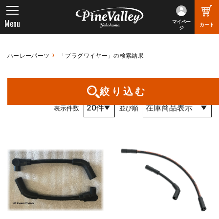
Menu
マイペー
カート
ジ
ハーレーパーツ
「プラグワイヤー」の検索結果
1件～18件 （全18件） 1 / 1 ページ
絞り込む
表示件数
並び順