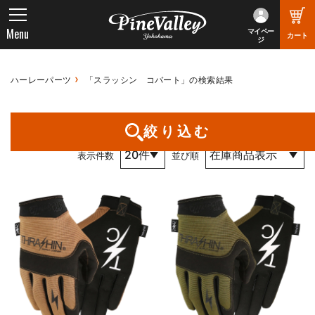
Menu
マイペー
カート
ジ
ハーレーパーツ
「スラッシン コバート」の検索結果
1件～3件 （全3件） 1 / 1 ページ
絞り込む
表示件数
並び順